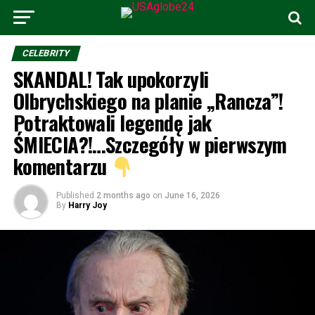
CELEBRITY
SKANDAL! Tak upokorzyli
Olbrychskiego na planie „Rancza”!
Potraktowali legendę jak
ŚMIECIA?!…Szczegóły w pierwszym
komentarzu
Published
2 months ago
on
June 16, 2026
By
Harry Joy